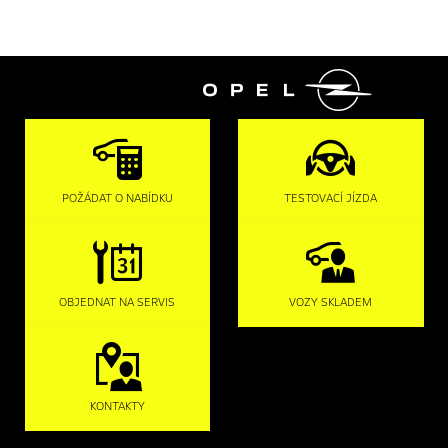

POŽÁDAT O NABÍDKU
TESTOVACÍ JÍZDA
OBJEDNAT NA SERVIS
VOZY SKLADEM
KONTAKTY