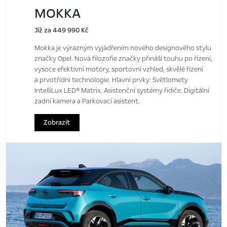
MOKKA
Již za 449 990 Kč
Mokka je výrazným vyjádřením nového designového stylu
značky Opel. Nová filozofie značky přináší touhu po řízení,
vysoce efektivní motory, sportovní vzhled, skvělé řízení
a prvotřídní technologie. Hlavní prvky: Světlomety
IntelliLux LED® Matrix. Asistenční systémy řidiče. Digitální
zadní kamera a Parkovací asistent.
Zobrazit