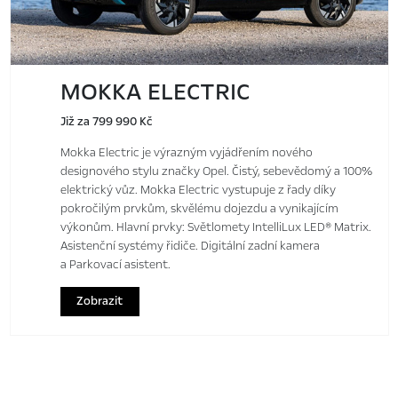
MOKKA ELECTRIC
Již za 799 990 Kč
Mokka Electric je výrazným vyjádřením nového
designového stylu značky Opel. Čistý, sebevědomý a 100%
elektrický vůz. Mokka Electric vystupuje z řady díky
pokročilým prvkům, skvělému dojezdu a vynikajícím
výkonům. Hlavní prvky: Světlomety IntelliLux LED® Matrix.
Asistenční systémy řidiče. Digitální zadní kamera
a Parkovací asistent.
Zobrazit