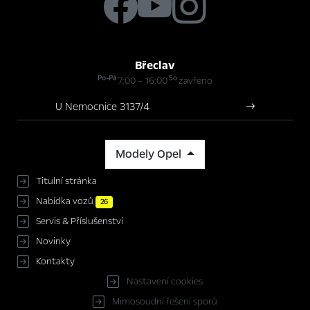
Břeclav
Po-Pá
So
7:00 – 16:00
zavřeno
U Nemocnice 3137/4
Modely Opel
Titulní stránka
Nabídka vozů
26
Servis & Příslušenství
Novinky
Kontakty
Nastavení cookies
Mimosoudní řešení sporů