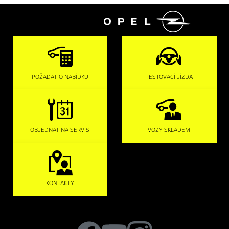

POŽÁDAT O NABÍDKU
TESTOVACÍ JÍZDA
OBJEDNAT NA SERVIS
VOZY SKLADEM
KONTAKTY