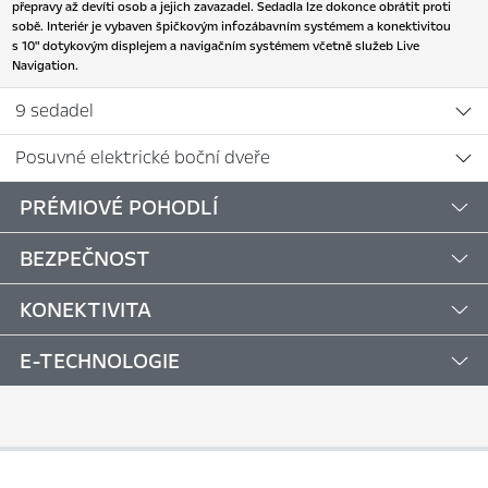
přepravy až devíti osob a jejich zavazadel. Sedadla lze dokonce obrátit proti
sobě. Interiér je vybaven špičkovým infozábavním systémem a konektivitou
s 10" dotykovým displejem a navigačním systémem včetně služeb Live
Navigation.
9 sedadel
Posuvné elektrické boční dveře
PRÉMIOVÉ POHODLÍ
BEZPEČNOST
KONEKTIVITA
E-TECHNOLOGIE