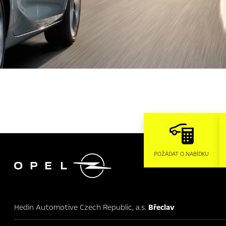

POŽÁDAT O NABÍDKU
Hedin Automotive Czech Republic, a.s.
Břeclav