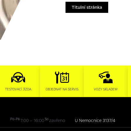
Titulní stránka
TESTOVACÍ JÍZDA
OBJEDNAT NA SERVIS
VOZY SKLADEM
Po-Pá
So
7:00 – 16:00
zavřeno
U Nemocnice 3137/4