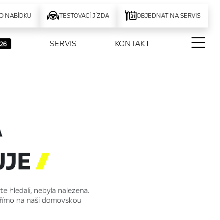
O NABÍDKU
TESTOVACÍ JÍZDA
OBJEDNAT NA SERVIS
SERVIS
KONTAKT
26
A
UJE

ste hledali, nebyla nalezena.
 přímo na naši domovskou